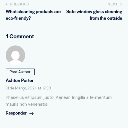
PREVIOUS
NEXT
What cleaning products are
Safe window glass cleaning
eco-friendy?
from the outside
1 Comment
Post Author
Ashton Porter
31 de Março, 2021
at
12:39
Phasellus et ipsum justo. Aenean fringilla a fermentum
mauris non venenatis.
Responder