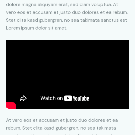
dolore magna aliquyam erat, sed diam voluptua. At
vero eos et accusam et justo duo dolores et ea rebum.
Stet clita kasd gubergren, no sea takimata sanctus est
Lorem ipsum dolor sit amet.
At vero eos et accusam et justo duo dolores et ea
rebum. Stet clita kasd gubergren, no sea takimata